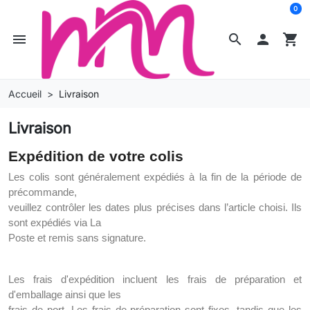
0
menu
search

shopping_cart
Accueil
Livraison
Livraison
Expédition de votre colis
Les colis sont généralement expédiés à la fin de la période de
précommande,
veuillez contrôler les dates plus précises dans l’article choisi. Ils
sont expédiés via La
Poste et remis sans signature.
Les frais d'expédition incluent les frais de préparation et
d'emballage ainsi que les
frais de port. Les frais de préparation sont fixes, tandis que les