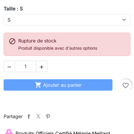
Taille : S

Rupture de stock
Produit disponible avec d'autres options



Ajouter au panier
favorite_border
Partager
Produits Officiels Certifié Mélanie Meillard